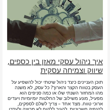
איך ניהול עסקי מאזן בין כספים,
שיווק וצמיחה עסקית
תוכן העניינים כיצד ניהול שיטתי יכול להשפיע על
העסק בטווח הקצר והארוך? כל עסק, לא משנה
מהו המחזור השנתי שלו או כמה סניפים הוא
מפעיל, מונע משילוב של החלטות יומיומיות ויעדים
ארוכי טווח. מצד אחד – צריך לשלם לספקים,
להנפיק חשבוניות, להגיב ללקוח לא מרוצה ולעדכן