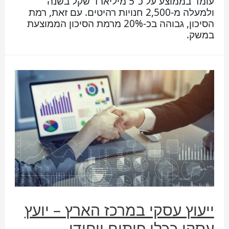
עומד בממוצע על כ־5 מיליארד שקל בשנה
ולמעלה מ-2,500 חנויות רהיטים. עם זאת, רמת
הסיכון, גבוהה בכ-20% מרמת הסיכון הממוצעת
במשק.
ייעוץ עסקי במרכז הארץ – יועץ
עסקי ככלי פיתוח ייחודי