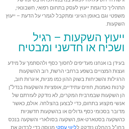
התהליך כדוגמת ייעוץ לעסק בתחום רפואי, חשבונאי,
משפטי וגם באופן הגיוני ומתקבל לגמרי על הדעת – ייעוץ
השקעות.
ייעוץ השקעות – רגיל
ושכיח או חדשני ומבטיח
בעידן בו אנחנו מעדיפים לחסוך כסף ולהסתמך על מידע
ועצות המצויים בשפע ברחבי הרשת, רוב ההשקעות
הרגילות והשכיחות בשוק ההון כמו מניות, איגרות חוב,
קרנות נאמנות, חוזים עתידיים, אופציות והשקעות בנדל"ן
הן השקעות שבמרבית המקרים, לא נזדקק לעזרתם של
אנשי מקצוע בתחום, כדי לבצען בהצלחה. אולם, כאשר
מדובר בסכומי כסף גדולים או בהשקעות חדשניות
כהשקעה בסטארט-אפ, השקעה בסולארי והשקעה בנכס
בחו"ל בהחלט נזדקק ל
ליווי עסקי
מנוסה כדי לבדוק את