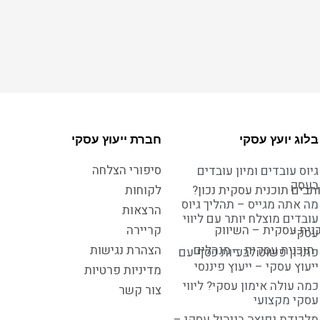
בלוג יועץ עסקי
חברת ייעוץ עסקי
סיפורי הצלחה
גיוס עובדים ומיון עובדים
בעסק
תבים תוכנית עסקית נכון?
לקוחות
מה אתה מגייס – תהליך גיוס
הרצאות
עובדים מוצלח יותר עם ליווי
נית עסקית – השיווק
קריירה
עסקי
תוכנית עסקית – מנהלים
הצהרת נגישות
פתרון פשוט לבעיות כסף עם
ייעוץ עסקי – ייעוץ פיננסי
מדיניות פרטיות
כמה עולה אימון עסקי? ליווי
צור קשר
עסקי מקצועי
מלכודת נפוצה בניהול עסקי –