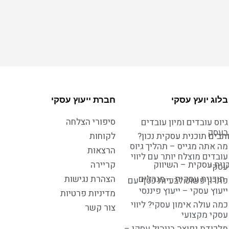
בלוג יועץ עסקי
חברת ייעוץ עסקי
סיפורי הצלחה
גיוס עובדים ומיון עובדים
בעסק
תבים תוכנית עסקית נכון?
לקוחות
מה אתה מגייס – תהליך גיוס
הרצאות
עובדים מוצלח יותר עם ליווי
נית עסקית – השיווק
קריירה
עסקי
תוכנית עסקית – מנהלים
הצהרת נגישות
פתרון פשוט לבעיות כסף עם
ייעוץ עסקי – ייעוץ פיננסי
מדיניות פרטיות
כמה עולה אימון עסקי? ליווי
צור קשר
עסקי מקצועי
מלכודת נפוצה בניהול עסקי –