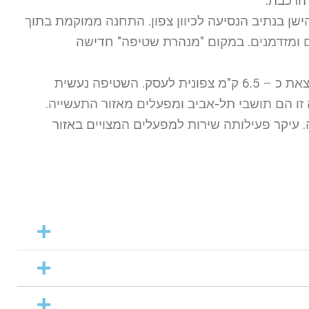
 הרכבת.
סק על הכביש הישן בנתיב הנסיעה לכיוון צפון. התחנה ממוקמת בתוך
ם ומזדמנים. במקום "מנהרת שטיפה" חדישה
מתחרה ד – ממוקמת בתחנת "כוח" בכניסה לתל-אביב ונמצאת כ – 6.5 ק"מ צפונית לעסק. השטיפה נעשית
ו הם תושבי תל-אביב ומפעלים מאזור התעשייה.
ור התעשייה. עיקר פעילותה שירות למפעלים המצויים באזור