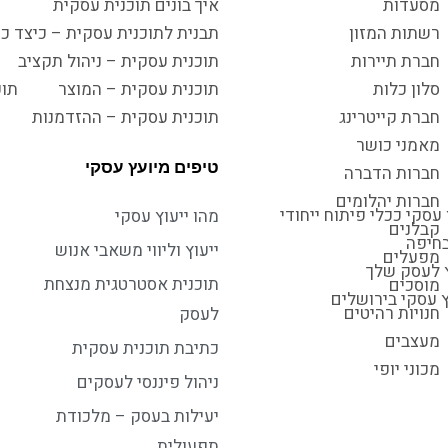
מסעדות
איך בונים תוכנית עסקית
רשתות המזון
תבנית לתוכנית עסקית – כיצד כו
חברת תיירות
תוכנית עסקית – ניהול תקציב
סלון כלות
תוכנית עסקית – המוצר
תוכ
חברת קייטרינג
תוכנית עסקית – ההזדמנות
מאמני כושר
טיפים מיועץ עסקי
חברות הדברה
חברות יהלומים
עסקי ככלי פיתוח ייחודי
מהו ייעוץ עסקי
קבלנים
בחיפה
ייעוץ וליווי משאבי אנוש
מפעלים
ץ לעסק שלך
תוכנית אסטרטגית מנצחת
מוסכים
ץ עסקי בירושלים
חנויות רהיטים
לעסק
מעצבים
כתיבת תוכנית עסקית
מכוני יופי
ניהול פיננסי לעסקים
יעילות בעסק – מלכודת
תפעולית