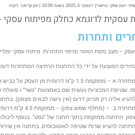
חר ייעוץ עסקי
בתאריך
דצמבר 5, 2025
בשעה
03:00
| זמן קריאה:
דקות
ת עסקית לדוגמא כחלק מפיתוח עסקי -
ים ותחרות
סק – מצב מפת האזור ומיפוי התחרות. פיתוח עסקי ימליץ
 המוצעת על ידי כל התחנות הרחיצה המתחרות דומות ונעות בין 35-45 ש"ח (כולל מ
מתחרה א – ממוקמת 1.5 ק"מ דרומית מן העס
ז. שטיפת המכוניות נעשית שם באמצעות "גשר" ו פועלת ע
הגיע אליה רק מכיוון דרום (אין גישה לבאים מצפון). בתחנה
מתחרה ב – (מחלף 
פון. התחנה ממוקמת בתוך תחנה של "נפט". בנוסף ליכולו
תחנה להציע שרות שטיפה לאוטובוסים. בתחנה אין שירותים