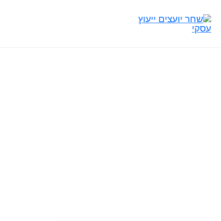
ייעוץ עסקי
יועץ עסקי
פית
בלוג
שונא יועצים עסקיים