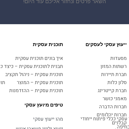
השאר פרטים ונחזור אליכם עוד היום!
ייעוץ עסקי לעסקים
תוכנית עסקית
מסעדות
איך בונים תוכנית עסקית
רשתות המזון
תבנית לתוכנית עסקית – כיצד כו
חברת תיירות
תוכנית עסקית – ניהול תקציב
סלון כלות
תוכנית עסקית – המוצר
תוכ
חברת קייטרינג
תוכנית עסקית – ההזדמנות
מאמני כושר
טיפים מיועץ עסקי
חברות הדברה
חברות יהלומים
עסקי ככלי פיתוח ייחודי
מהו ייעוץ עסקי
קבלנים
בחיפה
ייעוץ וליווי משאבי אנוש