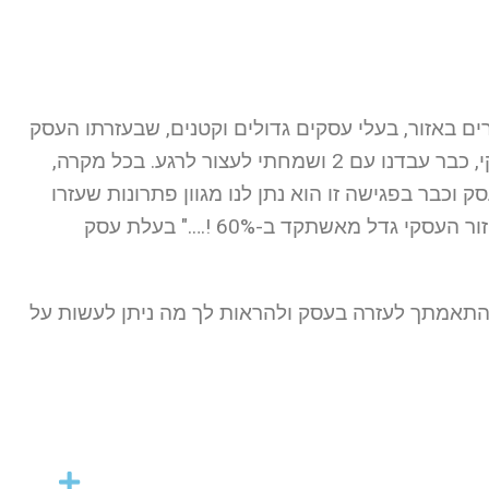
ם באזור, בעלי עסקים גדולים וקטנים, שבעזרתו העסק
שלהם החל לפרוח. קצת התעצבנתי, לא היה לי כוח לעוד יועץ עסקי, כבר עבדנו עם 2 ושמחתי לעצור לרגע. בכל מקרה,
וכבר בפגישה זו הוא נתן לנו מגוון פתרונות שעזרו
לנו ליצור עבודה נוספת ולמעשה לשדרג את העסק שלנו. היום המחזור העסקי גדל מאשתקד ב-60% !…." בעלת עסק
התאמתך לעזרה בעסק ולהראות לך מה ניתן לעשות על