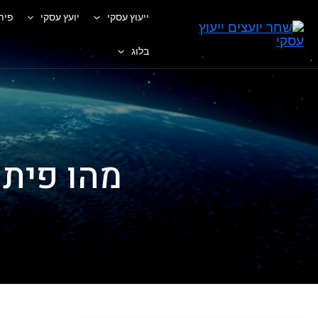
ייעוץ עסקי
יועץ עסקי
פית
בלוג
מהו פיתו