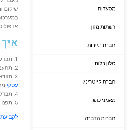
מעבר לכ
מסעדות
שיקום וה
במערכות
או פוליט
רשתות מזון
איך 
חברת תיירות
1. תבדקו אם היועץ העסקי הוא אקדמאי ומה תחום השכלתו.
סלון כלות
2. תתעניינו בניסיונו כיועץ עסקי וגם תפקידים ניהוליים שקדמו לעיסוק זה.
3. תוודאו מי יהיה היועץ שלכם בפועל. לעתים סגירת העסקה מתבצעת עם יועץ אחד, בכיר יותר, ואילו תהליך
חברת קייטרינג
עסקי
מתב
4. תבדקו מהו תחום ההתמחות של היועץ ומי הלקוחות שלו, האם יש לו ניסיון בתחומים שנושקים לתחום העסק שלכם.
מאמני כושר
5. תפנו ל2-3 לקוחות של היועץ כדי לקבל חוות דעת.
לקביעת פ
חברות הדברה