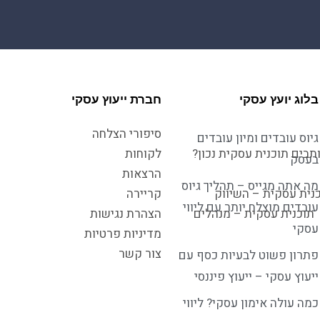
בלוג יועץ עסקי
חברת ייעוץ עסקי
סיפורי הצלחה
גיוס עובדים ומיון עובדים
תבים תוכנית עסקית נכון?
לקוחות
בעסק
הרצאות
מה אתה מגייס – תהליך גיוס
נית עסקית – השיווק
קריירה
עובדים מוצלח יותר עם ליווי
תוכנית עסקית – מנהלים
הצהרת נגישות
עסקי
מדיניות פרטיות
צור קשר
פתרון פשוט לבעיות כסף עם
ייעוץ עסקי – ייעוץ פיננסי
כמה עולה אימון עסקי? ליווי