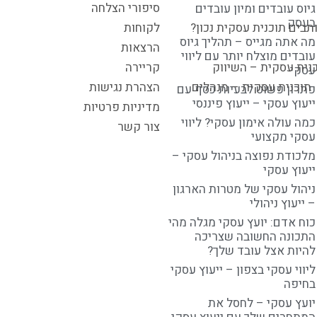
סיפורי הצלחה
גיוס עובדים ומיון עובדים
בעסק
תבים תוכנית עסקית נכון?
לקוחות
מה אתה מגייס – תהליך גיוס
הרצאות
עובדים מוצלח יותר עם ליווי
נית עסקית – השיווק
קריירה
עסקי
תוכנית עסקית – מנהלים
הצהרת נגישות
פתרון פשוט לבעיות כסף עם
ייעוץ עסקי – ייעוץ פיננסי
מדיניות פרטיות
כמה עולה אימון עסקי? ליווי
צור קשר
עסקי מקצועי
מלכודת נפוצה בניהול עסקי –
ייעוץ עסקי
ניהול עסקי של מטרות הארגון
– ייעוץ ניהולי
כוח אדם: יועץ עסקי מגלה מהי
התכונה החשובה שצריכה
להיות אצל עובד שלך?
ליווי עסקי בצפון – ייעוץ עסקי
בחיפה
יועץ עסקי – לחסל את