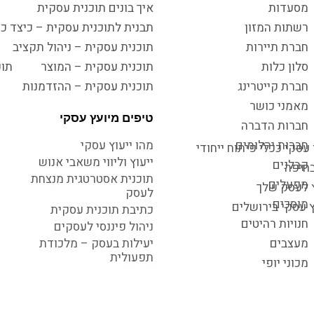
מסעדות
איך בונים תוכנית עסקית
רשתות המזון
תבנית לתוכנית עסקית – כיצד כו
חברת תיירות
תוכנית עסקית – ניהול תקציב
סלון כלות
תוכנית עסקית – המוצר
תוכ
חברת קייטרינג
תוכנית עסקית – ההזדמנות
מאמני כושר
טיפים מיועץ עסקי
חברות הדברה
חברות יהלומים
מהו ייעוץ עסקי
עסקי ככלי פיתוח ייחודי
ייעוץ וליווי משאבי אנוש
קבלנים
בחיפה
תוכנית אסטרטגית מנצחת
מפעלים
ץ לעסק שלך
לעסק
מוסכים
ץ עסקי בירושלים
כתיבת תוכנית עסקית
חנויות רהיטים
ניהול פיננסי לעסקים
מעצבים
יעילות בעסק – מלכודת
תפעולית
מכוני יופי