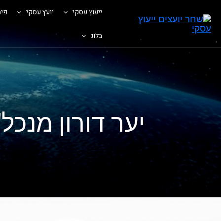
ייעוץ עסקי
יועץ עסקי
פית
בלוג
יער דורון מנכ