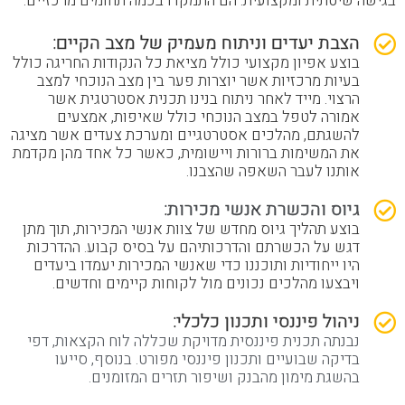
בגישה שיטתית ומקצועית. הם התמקדו בכמה תחומים מרכזיים:
הצבת יעדים וניתוח מעמיק של מצב הקיים:
בוצע אפיון מקצועי כולל מציאת כל הנקודות החריגה כולל
בעיות מרכזיות אשר יוצרות פער בין מצב הנוכחי למצב
הרצוי. מייד לאחר ניתוח בנינו תכנית אסטרטגית אשר
אמורה לטפל במצב הנוכחי כולל שאיפות, אמצעים
להשגתם, מהלכים אסטרטגיים ומערכת צעדים אשר מציגה
את המשימות ברורות ויישומית, כאשר כל אחד מהן מקדמת
אותנו לעבר השאפה שהצבנו.
גיוס והכשרת אנשי מכירות:
בוצע תהליך גיוס מחדש של צוות אנשי המכירות, תוך מתן
דגש על הכשרתם והדרכותיהם על בסיס קבוע. ההדרכות
היו ייחודיות ותוכננו כדי שאנשי המכירות יעמדו ביעדים
ויבצעו מהלכים נכונים מול לקוחות קיימים וחדשים.
ניהול פיננסי ותכנון כלכלי:
נבנתה תכנית פיננסית מדויקת שכללה לוח הקצאות, דפי
בדיקה שבועיים ותכנון פיננסי מפורט. בנוסף, סייעו
בהשגת מימון מהבנק ושיפור תזרים המזומנים.