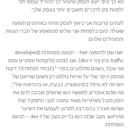
הא לך טיפ ייעוץ לעסק שיעזור לך להוריד עומס יתר
ולפנות זמן לדברים חשובים יותר בעסק שלך:
לעתים קרובות אני כיועץ לעסק מזהה בארגונים תופעה
שעולה להם בלפחות שני שליש מהמאמץ של חברי הצוות
והמנהלים שלהם.
ישנו שם לתופעה זאת – תנועה מפותחת (developed
traffic ובקיצור dev-t). אם לצטט מלקוחות עסקיים עמם
אני עובד, כשהם מתלוננים בפניי "בזבזתי לפחות 15 דקות
מהזמן היקר שלי על שיחת טלפון רק משום שהיוזם של
השיחה לא טיפל בסיטואציה, בבעיה, או בהוראות שלי",
מה שהם אומרים למעשה הוא שהאדם שבזבז להם את
הזמן סובל מאחריות מאוד נמוכה לגבי התפקיד שלו
ושהוא מעורר בהם רצון למרוט לעצמם את השיער
מהראש. מצב שכזה הוא בדיוק מצב של dev-t – תנועה
מופחתת.